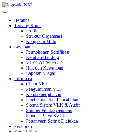
NKL
Beranda
Tentang Kami
Profile
Struktur Organisasi
Kebijakan Mutu
Layanan
Permohonan Sertifikasi
Keluhan/Banding
VLEGAL/FLEGT
Hak dan Kewajiban
Laporan Vlegal
Informasi
Client NKL
Pengumuman VLK
Ketidakberpihakan
Pembekuan dan Pencabutan
Skema Sistem VLK & Audit
Sumber Pembiayaan dan
Standar Biaya SVLK
Pertanyaan Sering Diajukan
Peraturan
Kontak Kami