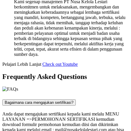
Kami segenap manajemen PT Nusa Kelola Lestari
berkomitmen untuk melaksanakan, mengembangkan dan
meningkatkan keberadaannya sebagai lembaga sertifikasi
yang mandiri, kompeten, bertanggung jawab, terbuka, selalu
menjaga rahasia, tidak memihak, tanggap terhadap keluhan
dan peduli akan kebenaran kenampakan kinerja, melalui :
pemberian pelayanan optimal untuk menjadi badan usaha
terbaik di bidangnya sehingga kepuasan semua pihak yang
berkepentingan dapat terpenuhi, melalui aktifitas kerja yang
teliti, cepat, tepat, akurat serta efisien di dalam penggunaan
sumber daya.
Pelajari Lebih Lanjut
Check out Youtube
Frequently Asked Questions
Bagaimana cara mengajukan sertifikasi?
Anda dapat mengajukan sertifikasi kepada kami melalu MENU
LAYANAN =>PERMOHONAN SERTIFIKASI kemudian
download formulir permohonan kemudian diisi dan dikirimkan
kepada kami melalui email :
mail@nusakelolalestari.com
atau bisa