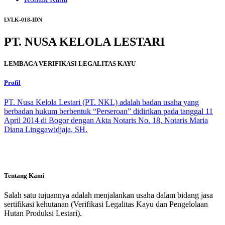
LVLK-018-IDN
PT. NUSA KELOLA LESTARI
LEMBAGA VERIFIKASI LEGALITAS KAYU
Profil
PT. Nusa Kelola Lestari (PT. NKL) adalah badan usaha yang
berbadan hukum berbentuk “Perseroan” didirikan pada tanggal 11
April 2014 di Bogor dengan Akta Notaris No. 18, Notaris Maria
Diana Linggawidjaja, SH.
Tentang Kami
Salah satu tujuannya adalah menjalankan usaha dalam bidang jasa
sertifikasi kehutanan (Verifikasi Legalitas Kayu dan Pengelolaan
Hutan Produksi Lestari).