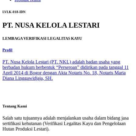
LVLK-018-IDN
PT. NUSA KELOLA LESTARI
LEMBAGA VERIFIKASI LEGALITAS KAYU
Profil
PT. Nusa Kelola Lestari (PT. NKL) adalah badan usaha yang
berbadan hukum berbentuk “Perseroan” didirikan pada tanggal 11
April 2014 di Bogor dengan Akta Notaris No. 18, Notaris Maria
Diana Linggawidjaja, SH.
Tentang Kami
Salah satu tujuannya adalah menjalankan usaha dalam bidang jasa
sertifikasi kehutanan (Verifikasi Legalitas Kayu dan Pengelolaan
Hutan Produksi Lestari).