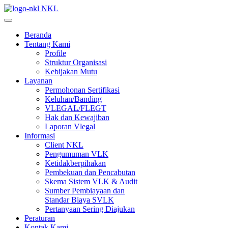
NKL
Beranda
Tentang Kami
Profile
Struktur Organisasi
Kebijakan Mutu
Layanan
Permohonan Sertifikasi
Keluhan/Banding
VLEGAL/FLEGT
Hak dan Kewajiban
Laporan Vlegal
Informasi
Client NKL
Pengumuman VLK
Ketidakberpihakan
Pembekuan dan Pencabutan
Skema Sistem VLK & Audit
Sumber Pembiayaan dan
Standar Biaya SVLK
Pertanyaan Sering Diajukan
Peraturan
Kontak Kami