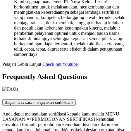
Kami segenap manajemen PT Nusa Kelola Lestari
berkomitmen untuk melaksanakan, mengembangkan dan
meningkatkan keberadaannya sebagai lembaga sertifikasi
yang mandiri, kompeten, bertanggung jawab, terbuka, selalu
menjaga rahasia, tidak memihak, tanggap terhadap keluhan
dan peduli akan kebenaran kenampakan kinerja, melalui :
pemberian pelayanan optimal untuk menjadi badan usaha
terbaik di bidangnya sehingga kepuasan semua pihak yang
berkepentingan dapat terpenuhi, melalui aktifitas kerja yang
teliti, cepat, tepat, akurat serta efisien di dalam penggunaan
sumber daya.
Pelajari Lebih Lanjut
Check out Youtube
Frequently Asked Questions
Bagaimana cara mengajukan sertifikasi?
Anda dapat mengajukan sertifikasi kepada kami melalu MENU
LAYANAN =>PERMOHONAN SERTIFIKASI kemudian
download formulir permohonan kemudian diisi dan dikirimkan
kepada kami melalui email :
mail@nusakelolalestari.com
atau bisa