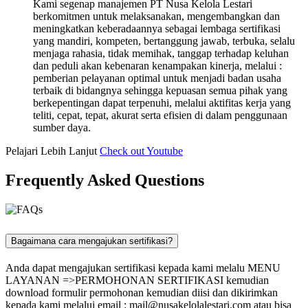
Kami segenap manajemen PT Nusa Kelola Lestari
berkomitmen untuk melaksanakan, mengembangkan dan
meningkatkan keberadaannya sebagai lembaga sertifikasi
yang mandiri, kompeten, bertanggung jawab, terbuka, selalu
menjaga rahasia, tidak memihak, tanggap terhadap keluhan
dan peduli akan kebenaran kenampakan kinerja, melalui :
pemberian pelayanan optimal untuk menjadi badan usaha
terbaik di bidangnya sehingga kepuasan semua pihak yang
berkepentingan dapat terpenuhi, melalui aktifitas kerja yang
teliti, cepat, tepat, akurat serta efisien di dalam penggunaan
sumber daya.
Pelajari Lebih Lanjut
Check out Youtube
Frequently Asked Questions
Bagaimana cara mengajukan sertifikasi?
Anda dapat mengajukan sertifikasi kepada kami melalu MENU
LAYANAN =>PERMOHONAN SERTIFIKASI kemudian
download formulir permohonan kemudian diisi dan dikirimkan
kepada kami melalui email :
mail@nusakelolalestari.com
atau bisa