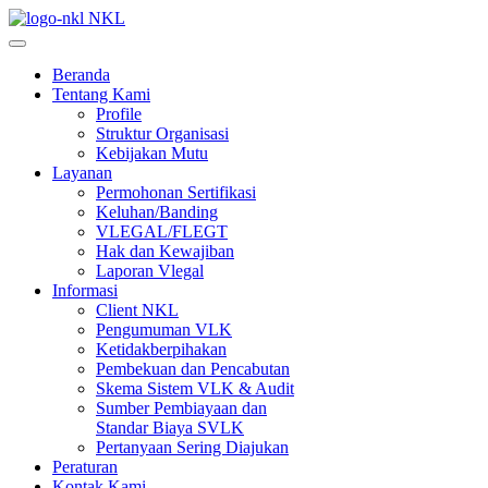
NKL
Beranda
Tentang Kami
Profile
Struktur Organisasi
Kebijakan Mutu
Layanan
Permohonan Sertifikasi
Keluhan/Banding
VLEGAL/FLEGT
Hak dan Kewajiban
Laporan Vlegal
Informasi
Client NKL
Pengumuman VLK
Ketidakberpihakan
Pembekuan dan Pencabutan
Skema Sistem VLK & Audit
Sumber Pembiayaan dan
Standar Biaya SVLK
Pertanyaan Sering Diajukan
Peraturan
Kontak Kami