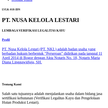
LVLK-018-IDN
PT. NUSA KELOLA LESTARI
LEMBAGA VERIFIKASI LEGALITAS KAYU
Profil
PT. Nusa Kelola Lestari (PT. NKL) adalah badan usaha yang
berbadan hukum berbentuk “Perseroan” didirikan pada tanggal 11
April 2014 di Bogor dengan Akta Notaris No. 18, Notaris Maria
Diana Linggawidjaja, SH.
Tentang Kami
Salah satu tujuannya adalah menjalankan usaha dalam bidang jasa
sertifikasi kehutanan (Verifikasi Legalitas Kayu dan Pengelolaan
Hutan Produksi Lestari).