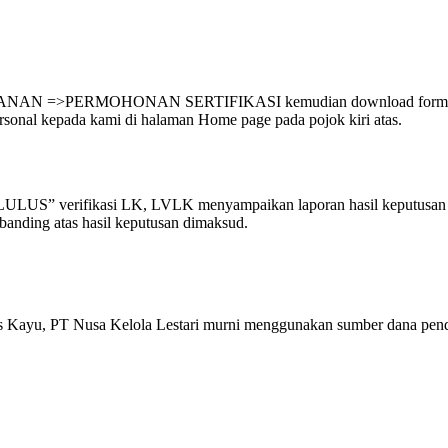
AYANAN =>PERMOHONAN SERTIFIKASI kemudian download formulir p
sonal kepada kami di halaman Home page pada pojok kiri atas.
LULUS” verifikasi LK, LVLK menyampaikan laporan hasil keputusan 
anding atas hasil keputusan dimaksud.
tas Kayu, PT Nusa Kelola Lestari murni menggunakan sumber dana pendap