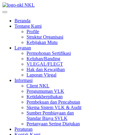
NKL
Beranda
Tentang Kami
Profile
Struktur Organisasi
Kebijakan Mutu
Layanan
Permohonan Sertifikasi
Keluhan/Banding
VLEGAL/FLEGT
Hak dan Kewajiban
Laporan Vlegal
Informasi
Client NKL
Pengumuman VLK
Ketidakberpihakan
Pembekuan dan Pencabutan
Skema Sistem VLK & Audit
Sumber Pembiayaan dan
Standar Biaya SVLK
Pertanyaan Sering Diajukan
Peraturan
Kontak Kami