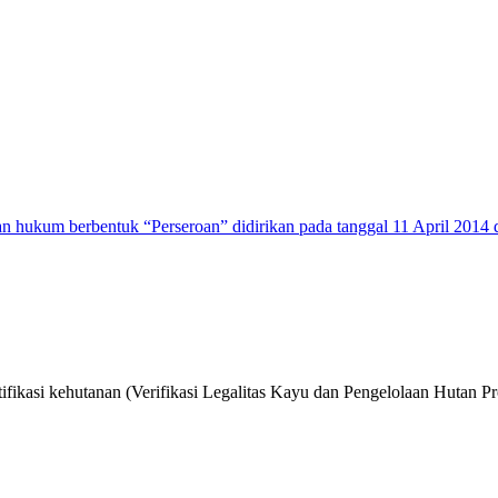
n hukum berbentuk “Perseroan” didirikan pada tanggal 11 April 2014 
ifikasi kehutanan (Verifikasi Legalitas Kayu dan Pengelolaan Hutan Pr