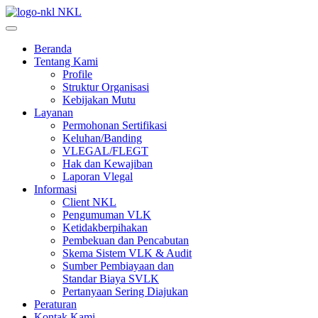
NKL
Beranda
Tentang Kami
Profile
Struktur Organisasi
Kebijakan Mutu
Layanan
Permohonan Sertifikasi
Keluhan/Banding
VLEGAL/FLEGT
Hak dan Kewajiban
Laporan Vlegal
Informasi
Client NKL
Pengumuman VLK
Ketidakberpihakan
Pembekuan dan Pencabutan
Skema Sistem VLK & Audit
Sumber Pembiayaan dan
Standar Biaya SVLK
Pertanyaan Sering Diajukan
Peraturan
Kontak Kami