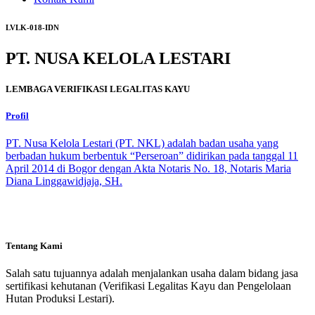
LVLK-018-IDN
PT. NUSA KELOLA LESTARI
LEMBAGA VERIFIKASI LEGALITAS KAYU
Profil
PT. Nusa Kelola Lestari (PT. NKL) adalah badan usaha yang
berbadan hukum berbentuk “Perseroan” didirikan pada tanggal 11
April 2014 di Bogor dengan Akta Notaris No. 18, Notaris Maria
Diana Linggawidjaja, SH.
Tentang Kami
Salah satu tujuannya adalah menjalankan usaha dalam bidang jasa
sertifikasi kehutanan (Verifikasi Legalitas Kayu dan Pengelolaan
Hutan Produksi Lestari).