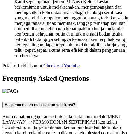
Kami segenap manajemen PT Nusa Kelola Lestari
berkomitmen untuk melaksanakan, mengembangkan dan
meningkatkan keberadaannya sebagai lembaga sertifikasi
yang mandiri, kompeten, bertanggung jawab, terbuka, selalu
menjaga rahasia, tidak memihak, tanggap terhadap keluhan
dan peduli akan kebenaran kenampakan kinerja, melalui :
pemberian pelayanan optimal untuk menjadi badan usaha
terbaik di bidangnya sehingga kepuasan semua pihak yang
berkepentingan dapat terpenuhi, melalui aktifitas kerja yang
teliti, cepat, tepat, akurat serta efisien di dalam penggunaan
sumber daya.
Pelajari Lebih Lanjut
Check out Youtube
Frequently Asked Questions
Bagaimana cara mengajukan sertifikasi?
Anda dapat mengajukan sertifikasi kepada kami melalu MENU
LAYANAN =>PERMOHONAN SERTIFIKASI kemudian
download formulir permohonan kemudian diisi dan dikirimkan
kepada kami melalui email :
mail@nusakelolalestari.com
atau bisa