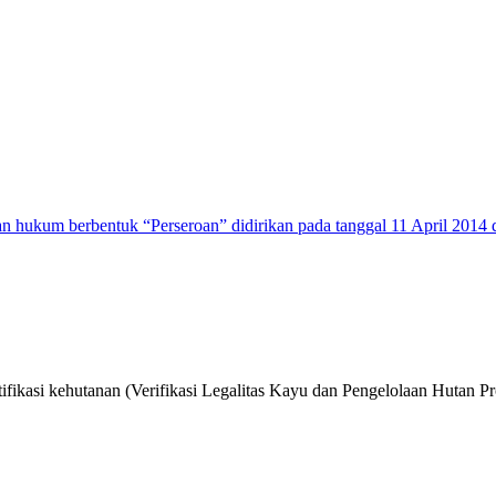
n hukum berbentuk “Perseroan” didirikan pada tanggal 11 April 2014 
ifikasi kehutanan (Verifikasi Legalitas Kayu dan Pengelolaan Hutan Pr