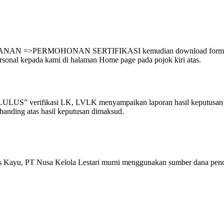
AYANAN =>PERMOHONAN SERTIFIKASI kemudian download formulir p
sonal kepada kami di halaman Home page pada pojok kiri atas.
LULUS” verifikasi LK, LVLK menyampaikan laporan hasil keputusan 
anding atas hasil keputusan dimaksud.
tas Kayu, PT Nusa Kelola Lestari murni menggunakan sumber dana pendap