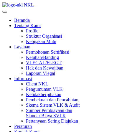
NKL
Beranda
Tentang Kami
Profile
Struktur Organisasi
Kebijakan Mutu
Layanan
Permohonan Sertifikasi
Keluhan/Banding
VLEGAL/FLEGT
Hak dan Kewajiban
Laporan Vlegal
Informasi
Client NKL
Pengumuman VLK
Ketidakberpihakan
Pembekuan dan Pencabutan
Skema Sistem VLK & Audit
Sumber Pembiayaan dan
Standar Biaya SVLK
Pertanyaan Sering Diajukan
Peraturan
Kontak Kami