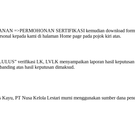
AYANAN =>PERMOHONAN SERTIFIKASI kemudian download formulir p
sonal kepada kami di halaman Home page pada pojok kiri atas.
LULUS” verifikasi LK, LVLK menyampaikan laporan hasil keputusan 
anding atas hasil keputusan dimaksud.
tas Kayu, PT Nusa Kelola Lestari murni menggunakan sumber dana pendap