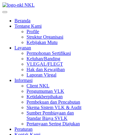
NKL
Beranda
Tentang Kami
Profile
Struktur Organisasi
Kebijakan Mutu
Layanan
Permohonan Sertifikasi
Keluhan/Banding
VLEGAL/FLEGT
Hak dan Kewajiban
Laporan Vlegal
Informasi
Client NKL
Pengumuman VLK
Ketidakberpihakan
Pembekuan dan Pencabutan
Skema Sistem VLK & Audit
Sumber Pembiayaan dan
Standar Biaya SVLK
Pertanyaan Sering Diajukan
Peraturan
Kontak Kami