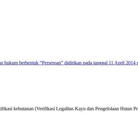
n hukum berbentuk “Perseroan” didirikan pada tanggal 11 April 2014 
ifikasi kehutanan (Verifikasi Legalitas Kayu dan Pengelolaan Hutan Pr