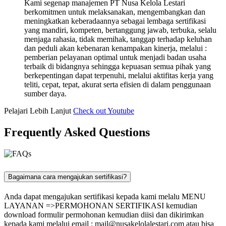
Kami segenap manajemen PT Nusa Kelola Lestari
berkomitmen untuk melaksanakan, mengembangkan dan
meningkatkan keberadaannya sebagai lembaga sertifikasi
yang mandiri, kompeten, bertanggung jawab, terbuka, selalu
menjaga rahasia, tidak memihak, tanggap terhadap keluhan
dan peduli akan kebenaran kenampakan kinerja, melalui :
pemberian pelayanan optimal untuk menjadi badan usaha
terbaik di bidangnya sehingga kepuasan semua pihak yang
berkepentingan dapat terpenuhi, melalui aktifitas kerja yang
teliti, cepat, tepat, akurat serta efisien di dalam penggunaan
sumber daya.
Pelajari Lebih Lanjut
Check out Youtube
Frequently Asked Questions
Bagaimana cara mengajukan sertifikasi?
Anda dapat mengajukan sertifikasi kepada kami melalu MENU
LAYANAN =>PERMOHONAN SERTIFIKASI kemudian
download formulir permohonan kemudian diisi dan dikirimkan
kepada kami melalui email :
mail@nusakelolalestari.com
atau bisa