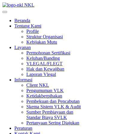
NKL
Beranda
Tentang Kami
Profile
Struktur Organisasi
Kebijakan Mutu
Layanan
Permohonan Sertifikasi
Keluhan/Banding
VLEGAL/FLEGT
Hak dan Kewajiban
Laporan Vlegal
Informasi
Client NKL
Pengumuman VLK
Ketidakberpihakan
Pembekuan dan Pencabutan
Skema Sistem VLK & Audit
Sumber Pembiayaan dan
Standar Biaya SVLK
Pertanyaan Sering Diajukan
Peraturan
Kontak Kami