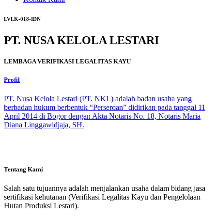
LVLK-018-IDN
PT. NUSA KELOLA LESTARI
LEMBAGA VERIFIKASI LEGALITAS KAYU
Profil
PT. Nusa Kelola Lestari (PT. NKL) adalah badan usaha yang
berbadan hukum berbentuk “Perseroan” didirikan pada tanggal 11
April 2014 di Bogor dengan Akta Notaris No. 18, Notaris Maria
Diana Linggawidjaja, SH.
Tentang Kami
Salah satu tujuannya adalah menjalankan usaha dalam bidang jasa
sertifikasi kehutanan (Verifikasi Legalitas Kayu dan Pengelolaan
Hutan Produksi Lestari).