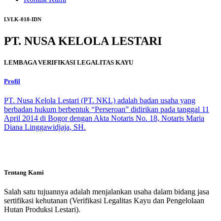
LVLK-018-IDN
PT. NUSA KELOLA LESTARI
LEMBAGA VERIFIKASI LEGALITAS KAYU
Profil
PT. Nusa Kelola Lestari (PT. NKL) adalah badan usaha yang
berbadan hukum berbentuk “Perseroan” didirikan pada tanggal 11
April 2014 di Bogor dengan Akta Notaris No. 18, Notaris Maria
Diana Linggawidjaja, SH.
Tentang Kami
Salah satu tujuannya adalah menjalankan usaha dalam bidang jasa
sertifikasi kehutanan (Verifikasi Legalitas Kayu dan Pengelolaan
Hutan Produksi Lestari).