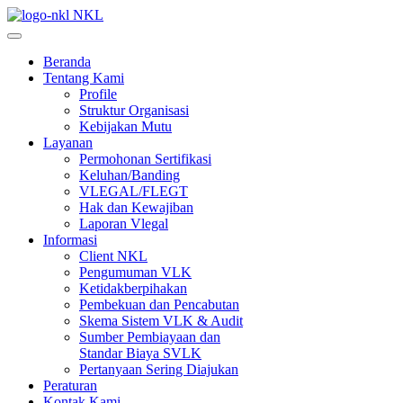
NKL
Beranda
Tentang Kami
Profile
Struktur Organisasi
Kebijakan Mutu
Layanan
Permohonan Sertifikasi
Keluhan/Banding
VLEGAL/FLEGT
Hak dan Kewajiban
Laporan Vlegal
Informasi
Client NKL
Pengumuman VLK
Ketidakberpihakan
Pembekuan dan Pencabutan
Skema Sistem VLK & Audit
Sumber Pembiayaan dan
Standar Biaya SVLK
Pertanyaan Sering Diajukan
Peraturan
Kontak Kami