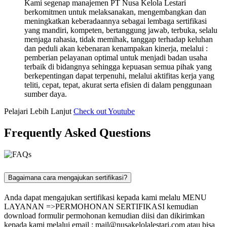
Kami segenap manajemen PT Nusa Kelola Lestari
berkomitmen untuk melaksanakan, mengembangkan dan
meningkatkan keberadaannya sebagai lembaga sertifikasi
yang mandiri, kompeten, bertanggung jawab, terbuka, selalu
menjaga rahasia, tidak memihak, tanggap terhadap keluhan
dan peduli akan kebenaran kenampakan kinerja, melalui :
pemberian pelayanan optimal untuk menjadi badan usaha
terbaik di bidangnya sehingga kepuasan semua pihak yang
berkepentingan dapat terpenuhi, melalui aktifitas kerja yang
teliti, cepat, tepat, akurat serta efisien di dalam penggunaan
sumber daya.
Pelajari Lebih Lanjut
Check out Youtube
Frequently Asked Questions
Bagaimana cara mengajukan sertifikasi?
Anda dapat mengajukan sertifikasi kepada kami melalu MENU
LAYANAN =>PERMOHONAN SERTIFIKASI kemudian
download formulir permohonan kemudian diisi dan dikirimkan
kepada kami melalui email :
mail@nusakelolalestari.com
atau bisa