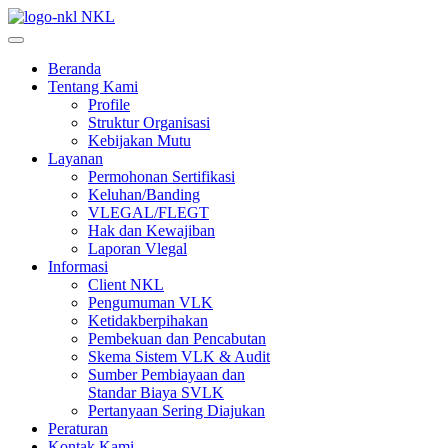
NKL
Beranda
Tentang Kami
Profile
Struktur Organisasi
Kebijakan Mutu
Layanan
Permohonan Sertifikasi
Keluhan/Banding
VLEGAL/FLEGT
Hak dan Kewajiban
Laporan Vlegal
Informasi
Client NKL
Pengumuman VLK
Ketidakberpihakan
Pembekuan dan Pencabutan
Skema Sistem VLK & Audit
Sumber Pembiayaan dan
Standar Biaya SVLK
Pertanyaan Sering Diajukan
Peraturan
Kontak Kami