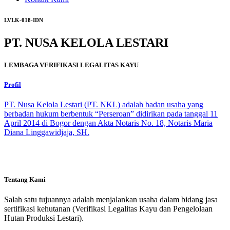
LVLK-018-IDN
PT. NUSA KELOLA LESTARI
LEMBAGA VERIFIKASI LEGALITAS KAYU
Profil
PT. Nusa Kelola Lestari (PT. NKL) adalah badan usaha yang
berbadan hukum berbentuk “Perseroan” didirikan pada tanggal 11
April 2014 di Bogor dengan Akta Notaris No. 18, Notaris Maria
Diana Linggawidjaja, SH.
Tentang Kami
Salah satu tujuannya adalah menjalankan usaha dalam bidang jasa
sertifikasi kehutanan (Verifikasi Legalitas Kayu dan Pengelolaan
Hutan Produksi Lestari).