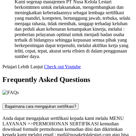
Kami segenap manajemen PT Nusa Kelola Lestari
berkomitmen untuk melaksanakan, mengembangkan dan
meningkatkan keberadaannya sebagai lembaga sertifikasi
yang mandiri, kompeten, bertanggung jawab, terbuka, selalu
menjaga rahasia, tidak memihak, tanggap terhadap keluhan
dan peduli akan kebenaran kenampakan kinerja, melalui :
pemberian pelayanan optimal untuk menjadi badan usaha
terbaik di bidangnya sehingga kepuasan semua pihak yang
berkepentingan dapat terpenuhi, melalui aktifitas kerja yang
teliti, cepat, tepat, akurat serta efisien di dalam penggunaan
sumber daya.
Pelajari Lebih Lanjut
Check out Youtube
Frequently Asked Questions
Bagaimana cara mengajukan sertifikasi?
Anda dapat mengajukan sertifikasi kepada kami melalu MENU
LAYANAN =>PERMOHONAN SERTIFIKASI kemudian
download formulir permohonan kemudian diisi dan dikirimkan
kepada kami melalui email :
mail@nusakelolalestari.com
atau bisa