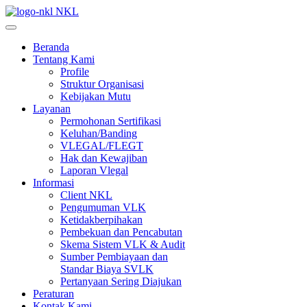
NKL
Beranda
Tentang Kami
Profile
Struktur Organisasi
Kebijakan Mutu
Layanan
Permohonan Sertifikasi
Keluhan/Banding
VLEGAL/FLEGT
Hak dan Kewajiban
Laporan Vlegal
Informasi
Client NKL
Pengumuman VLK
Ketidakberpihakan
Pembekuan dan Pencabutan
Skema Sistem VLK & Audit
Sumber Pembiayaan dan
Standar Biaya SVLK
Pertanyaan Sering Diajukan
Peraturan
Kontak Kami