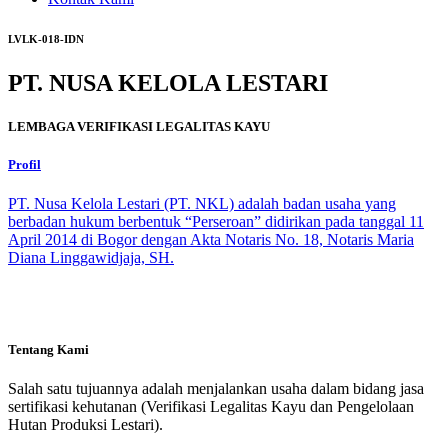
LVLK-018-IDN
PT. NUSA KELOLA LESTARI
LEMBAGA VERIFIKASI LEGALITAS KAYU
Profil
PT. Nusa Kelola Lestari (PT. NKL) adalah badan usaha yang
berbadan hukum berbentuk “Perseroan” didirikan pada tanggal 11
April 2014 di Bogor dengan Akta Notaris No. 18, Notaris Maria
Diana Linggawidjaja, SH.
Tentang Kami
Salah satu tujuannya adalah menjalankan usaha dalam bidang jasa
sertifikasi kehutanan (Verifikasi Legalitas Kayu dan Pengelolaan
Hutan Produksi Lestari).