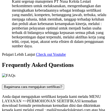
Kami segenap manajemen PT Nusa Kelola Lestari
berkomitmen untuk melaksanakan, mengembangkan dan
meningkatkan keberadaannya sebagai lembaga sertifikasi
yang mandiri, kompeten, bertanggung jawab, terbuka, selalu
menjaga rahasia, tidak memihak, tanggap terhadap keluhan
dan peduli akan kebenaran kenampakan kinerja, melalui :
pemberian pelayanan optimal untuk menjadi badan usaha
terbaik di bidangnya sehingga kepuasan semua pihak yang
berkepentingan dapat terpenuhi, melalui aktifitas kerja yang
teliti, cepat, tepat, akurat serta efisien di dalam penggunaan
sumber daya.
Pelajari Lebih Lanjut
Check out Youtube
Frequently Asked Questions
Bagaimana cara mengajukan sertifikasi?
Anda dapat mengajukan sertifikasi kepada kami melalu MENU
LAYANAN =>PERMOHONAN SERTIFIKASI kemudian
download formulir permohonan kemudian diisi dan dikirimkan
kepada kami melalui email :
mail@nusakelolalestari.com
atau bisa