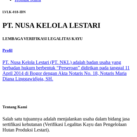
LVLK-018-IDN
PT. NUSA KELOLA LESTARI
LEMBAGA VERIFIKASI LEGALITAS KAYU
Profil
PT. Nusa Kelola Lestari (PT. NKL) adalah badan usaha yang
berbadan hukum berbentuk “Perseroan” didirikan pada tanggal 11
April 2014 di Bogor dengan Akta Notaris No. 18, Notaris Maria
Diana Linggawidjaja, SH.
Tentang Kami
Salah satu tujuannya adalah menjalankan usaha dalam bidang jasa
sertifikasi kehutanan (Verifikasi Legalitas Kayu dan Pengelolaan
Hutan Produksi Lestari).