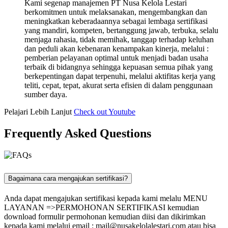
Kami segenap manajemen PT Nusa Kelola Lestari
berkomitmen untuk melaksanakan, mengembangkan dan
meningkatkan keberadaannya sebagai lembaga sertifikasi
yang mandiri, kompeten, bertanggung jawab, terbuka, selalu
menjaga rahasia, tidak memihak, tanggap terhadap keluhan
dan peduli akan kebenaran kenampakan kinerja, melalui :
pemberian pelayanan optimal untuk menjadi badan usaha
terbaik di bidangnya sehingga kepuasan semua pihak yang
berkepentingan dapat terpenuhi, melalui aktifitas kerja yang
teliti, cepat, tepat, akurat serta efisien di dalam penggunaan
sumber daya.
Pelajari Lebih Lanjut
Check out Youtube
Frequently Asked Questions
Bagaimana cara mengajukan sertifikasi?
Anda dapat mengajukan sertifikasi kepada kami melalu MENU
LAYANAN =>PERMOHONAN SERTIFIKASI kemudian
download formulir permohonan kemudian diisi dan dikirimkan
kepada kami melalui email :
mail@nusakelolalestari.com
atau bisa