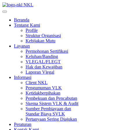
NKL
Beranda
Tentang Kami
Profile
Struktur Organisasi
Kebijakan Mutu
Layanan
Permohonan Sertifikasi
Keluhan/Banding
VLEGAL/FLEGT
Hak dan Kewajiban
Laporan Vlegal
Informasi
Client NKL
Pengumuman VLK
Ketidakberpihakan
Pembekuan dan Pencabutan
Skema Sistem VLK & Audit
Sumber Pembiayaan dan
Standar Biaya SVLK
Pertanyaan Sering Diajukan
Peraturan
Kontak Kami