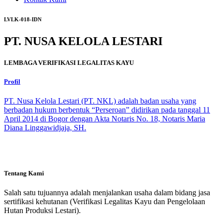
LVLK-018-IDN
PT. NUSA KELOLA LESTARI
LEMBAGA VERIFIKASI LEGALITAS KAYU
Profil
PT. Nusa Kelola Lestari (PT. NKL) adalah badan usaha yang
berbadan hukum berbentuk “Perseroan” didirikan pada tanggal 11
April 2014 di Bogor dengan Akta Notaris No. 18, Notaris Maria
Diana Linggawidjaja, SH.
Tentang Kami
Salah satu tujuannya adalah menjalankan usaha dalam bidang jasa
sertifikasi kehutanan (Verifikasi Legalitas Kayu dan Pengelolaan
Hutan Produksi Lestari).