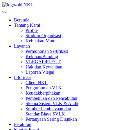
NKL
Beranda
Tentang Kami
Profile
Struktur Organisasi
Kebijakan Mutu
Layanan
Permohonan Sertifikasi
Keluhan/Banding
VLEGAL/FLEGT
Hak dan Kewajiban
Laporan Vlegal
Informasi
Client NKL
Pengumuman VLK
Ketidakberpihakan
Pembekuan dan Pencabutan
Skema Sistem VLK & Audit
Sumber Pembiayaan dan
Standar Biaya SVLK
Pertanyaan Sering Diajukan
Peraturan
Kontak Kami