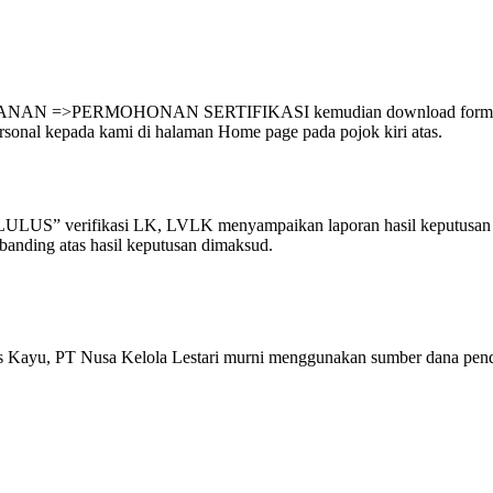
AYANAN =>PERMOHONAN SERTIFIKASI kemudian download formulir p
sonal kepada kami di halaman Home page pada pojok kiri atas.
LULUS” verifikasi LK, LVLK menyampaikan laporan hasil keputusan 
anding atas hasil keputusan dimaksud.
tas Kayu, PT Nusa Kelola Lestari murni menggunakan sumber dana pendap