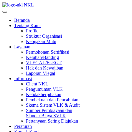
NKL
Beranda
Tentang Kami
Profile
Struktur Organisasi
Kebijakan Mutu
Layanan
Permohonan Sertifikasi
Keluhan/Banding
VLEGAL/FLEGT
Hak dan Kewajiban
Laporan Vlegal
Informasi
Client NKL
Pengumuman VLK
Ketidakberpihakan
Pembekuan dan Pencabutan
Skema Sistem VLK & Audit
Sumber Pembiayaan dan
Standar Biaya SVLK
Pertanyaan Sering Diajukan
Peraturan
Kontak Kami