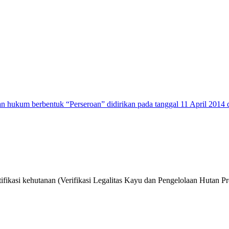
n hukum berbentuk “Perseroan” didirikan pada tanggal 11 April 2014 
ifikasi kehutanan (Verifikasi Legalitas Kayu dan Pengelolaan Hutan Pr