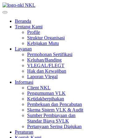
NKL
Beranda
Tentang Kami
Profile
Struktur Organisasi
Kebijakan Mutu
Layanan
Permohonan Sertifikasi
Keluhan/Banding
VLEGAL/FLEGT
Hak dan Kewajiban
Laporan Vlegal
Informasi
Client NKL
Pengumuman VLK
Ketidakberpihakan
Pembekuan dan Pencabutan
Skema Sistem VLK & Audit
Sumber Pembiayaan dan
Standar Biaya SVLK
Pertanyaan Sering Diajukan
Peraturan
Kontak Kami