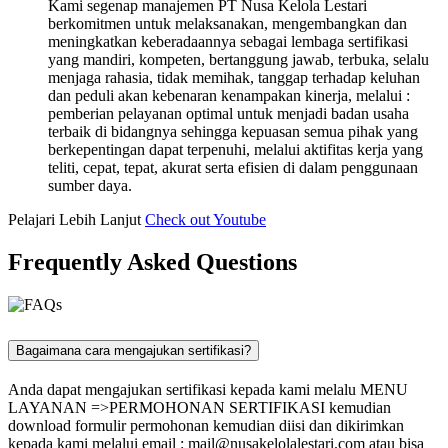
Kami segenap manajemen PT Nusa Kelola Lestari
berkomitmen untuk melaksanakan, mengembangkan dan
meningkatkan keberadaannya sebagai lembaga sertifikasi
yang mandiri, kompeten, bertanggung jawab, terbuka, selalu
menjaga rahasia, tidak memihak, tanggap terhadap keluhan
dan peduli akan kebenaran kenampakan kinerja, melalui :
pemberian pelayanan optimal untuk menjadi badan usaha
terbaik di bidangnya sehingga kepuasan semua pihak yang
berkepentingan dapat terpenuhi, melalui aktifitas kerja yang
teliti, cepat, tepat, akurat serta efisien di dalam penggunaan
sumber daya.
Pelajari Lebih Lanjut
Check out Youtube
Frequently Asked Questions
Bagaimana cara mengajukan sertifikasi?
Anda dapat mengajukan sertifikasi kepada kami melalu MENU
LAYANAN =>PERMOHONAN SERTIFIKASI kemudian
download formulir permohonan kemudian diisi dan dikirimkan
kepada kami melalui email :
mail@nusakelolalestari.com
atau bisa