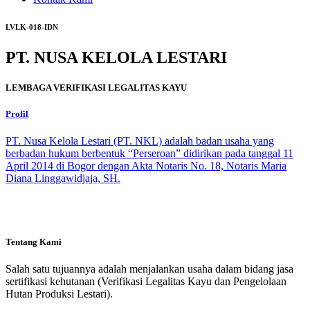
LVLK-018-IDN
PT. NUSA KELOLA LESTARI
LEMBAGA VERIFIKASI LEGALITAS KAYU
Profil
PT. Nusa Kelola Lestari (PT. NKL) adalah badan usaha yang
berbadan hukum berbentuk “Perseroan” didirikan pada tanggal 11
April 2014 di Bogor dengan Akta Notaris No. 18, Notaris Maria
Diana Linggawidjaja, SH.
Tentang Kami
Salah satu tujuannya adalah menjalankan usaha dalam bidang jasa
sertifikasi kehutanan (Verifikasi Legalitas Kayu dan Pengelolaan
Hutan Produksi Lestari).