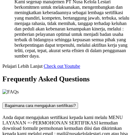
Kami segenap manajemen PT Nusa Kelola Lestari
berkomitmen untuk melaksanakan, mengembangkan dan
meningkatkan keberadaannya sebagai lembaga sertifikasi
yang mandiri, kompeten, bertanggung jawab, terbuka, selalu
menjaga rahasia, tidak memihak, tanggap terhadap keluhan
dan peduli akan kebenaran kenampakan kinerja, melalui :
pemberian pelayanan optimal untuk menjadi badan usaha
terbaik di bidangnya sehingga kepuasan semua pihak yang
berkepentingan dapat terpenuhi, melalui aktifitas kerja yang
teliti, cepat, tepat, akurat serta efisien di dalam penggunaan
sumber daya.
Pelajari Lebih Lanjut
Check out Youtube
Frequently Asked Questions
Bagaimana cara mengajukan sertifikasi?
Anda dapat mengajukan sertifikasi kepada kami melalu MENU
LAYANAN =>PERMOHONAN SERTIFIKASI kemudian
download formulir permohonan kemudian diisi dan dikirimkan
kepada kami melalui email :
mail@nusakelolalestari.com
atau bisa