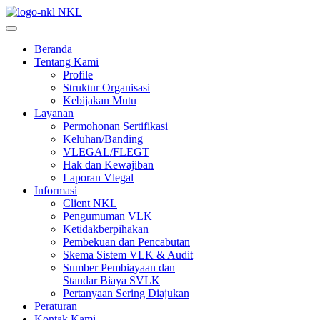
NKL
Beranda
Tentang Kami
Profile
Struktur Organisasi
Kebijakan Mutu
Layanan
Permohonan Sertifikasi
Keluhan/Banding
VLEGAL/FLEGT
Hak dan Kewajiban
Laporan Vlegal
Informasi
Client NKL
Pengumuman VLK
Ketidakberpihakan
Pembekuan dan Pencabutan
Skema Sistem VLK & Audit
Sumber Pembiayaan dan
Standar Biaya SVLK
Pertanyaan Sering Diajukan
Peraturan
Kontak Kami