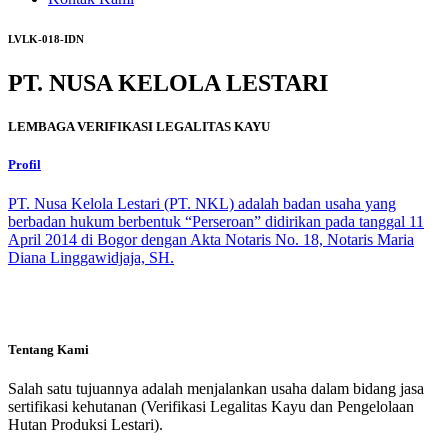
LVLK-018-IDN
PT. NUSA KELOLA LESTARI
LEMBAGA VERIFIKASI LEGALITAS KAYU
Profil
PT. Nusa Kelola Lestari (PT. NKL) adalah badan usaha yang
berbadan hukum berbentuk “Perseroan” didirikan pada tanggal 11
April 2014 di Bogor dengan Akta Notaris No. 18, Notaris Maria
Diana Linggawidjaja, SH.
Tentang Kami
Salah satu tujuannya adalah menjalankan usaha dalam bidang jasa
sertifikasi kehutanan (Verifikasi Legalitas Kayu dan Pengelolaan
Hutan Produksi Lestari).