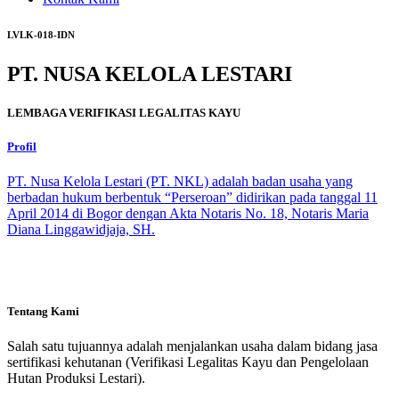
LVLK-018-IDN
PT. NUSA KELOLA LESTARI
LEMBAGA VERIFIKASI LEGALITAS KAYU
Profil
PT. Nusa Kelola Lestari (PT. NKL) adalah badan usaha yang
berbadan hukum berbentuk “Perseroan” didirikan pada tanggal 11
April 2014 di Bogor dengan Akta Notaris No. 18, Notaris Maria
Diana Linggawidjaja, SH.
Tentang Kami
Salah satu tujuannya adalah menjalankan usaha dalam bidang jasa
sertifikasi kehutanan (Verifikasi Legalitas Kayu dan Pengelolaan
Hutan Produksi Lestari).