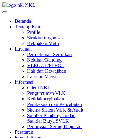
NKL
Beranda
Tentang Kami
Profile
Struktur Organisasi
Kebijakan Mutu
Layanan
Permohonan Sertifikasi
Keluhan/Banding
VLEGAL/FLEGT
Hak dan Kewajiban
Laporan Vlegal
Informasi
Client NKL
Pengumuman VLK
Ketidakberpihakan
Pembekuan dan Pencabutan
Skema Sistem VLK & Audit
Sumber Pembiayaan dan
Standar Biaya SVLK
Pertanyaan Sering Diajukan
Peraturan
Kontak Kami