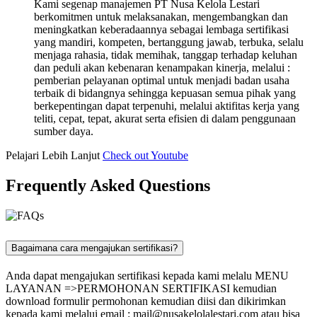
Kami segenap manajemen PT Nusa Kelola Lestari
berkomitmen untuk melaksanakan, mengembangkan dan
meningkatkan keberadaannya sebagai lembaga sertifikasi
yang mandiri, kompeten, bertanggung jawab, terbuka, selalu
menjaga rahasia, tidak memihak, tanggap terhadap keluhan
dan peduli akan kebenaran kenampakan kinerja, melalui :
pemberian pelayanan optimal untuk menjadi badan usaha
terbaik di bidangnya sehingga kepuasan semua pihak yang
berkepentingan dapat terpenuhi, melalui aktifitas kerja yang
teliti, cepat, tepat, akurat serta efisien di dalam penggunaan
sumber daya.
Pelajari Lebih Lanjut
Check out Youtube
Frequently Asked Questions
Bagaimana cara mengajukan sertifikasi?
Anda dapat mengajukan sertifikasi kepada kami melalu MENU
LAYANAN =>PERMOHONAN SERTIFIKASI kemudian
download formulir permohonan kemudian diisi dan dikirimkan
kepada kami melalui email :
mail@nusakelolalestari.com
atau bisa