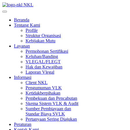
NKL
Beranda
Tentang Kami
Profile
Struktur Organisasi
Kebijakan Mutu
Layanan
Permohonan Sertifikasi
Keluhan/Banding
VLEGAL/FLEGT
Hak dan Kewajiban
Laporan Vlegal
Informasi
Client NKL
Pengumuman VLK
Ketidakberpihakan
Pembekuan dan Pencabutan
Skema Sistem VLK & Audit
Sumber Pembiayaan dan
Standar Biaya SVLK
Pertanyaan Sering Diajukan
Peraturan
Kontak Kami