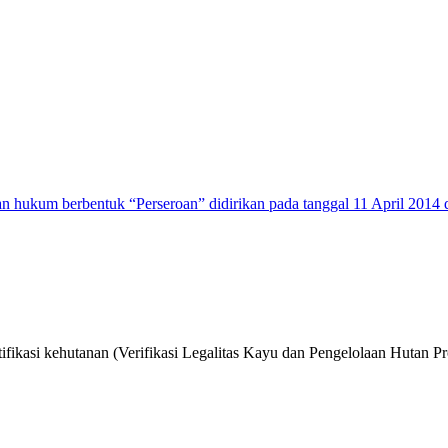
n hukum berbentuk “Perseroan” didirikan pada tanggal 11 April 2014 
ifikasi kehutanan (Verifikasi Legalitas Kayu dan Pengelolaan Hutan Pr