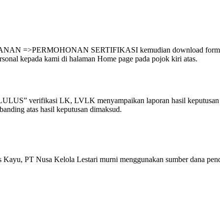
AYANAN =>PERMOHONAN SERTIFIKASI kemudian download formulir p
sonal kepada kami di halaman Home page pada pojok kiri atas.
LULUS” verifikasi LK, LVLK menyampaikan laporan hasil keputusan 
anding atas hasil keputusan dimaksud.
tas Kayu, PT Nusa Kelola Lestari murni menggunakan sumber dana pendap