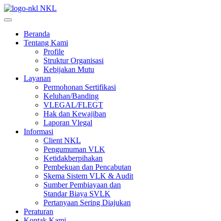
NKL
Beranda
Tentang Kami
Profile
Struktur Organisasi
Kebijakan Mutu
Layanan
Permohonan Sertifikasi
Keluhan/Banding
VLEGAL/FLEGT
Hak dan Kewajiban
Laporan Vlegal
Informasi
Client NKL
Pengumuman VLK
Ketidakberpihakan
Pembekuan dan Pencabutan
Skema Sistem VLK & Audit
Sumber Pembiayaan dan
Standar Biaya SVLK
Pertanyaan Sering Diajukan
Peraturan
Kontak Kami