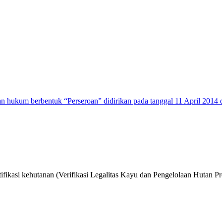
n hukum berbentuk “Perseroan” didirikan pada tanggal 11 April 2014 
ifikasi kehutanan (Verifikasi Legalitas Kayu dan Pengelolaan Hutan Pr