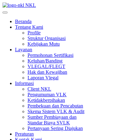
NKL
Beranda
Tentang Kami
Profile
Struktur Organisasi
Kebijakan Mutu
Layanan
Permohonan Sertifikasi
Keluhan/Banding
VLEGAL/FLEGT
Hak dan Kewajiban
Laporan Vlegal
Informasi
Client NKL
Pengumuman VLK
Ketidakberpihakan
Pembekuan dan Pencabutan
Skema Sistem VLK & Audit
Sumber Pembiayaan dan
Standar Biaya SVLK
Pertanyaan Sering Diajukan
Peraturan
Kontak Kami