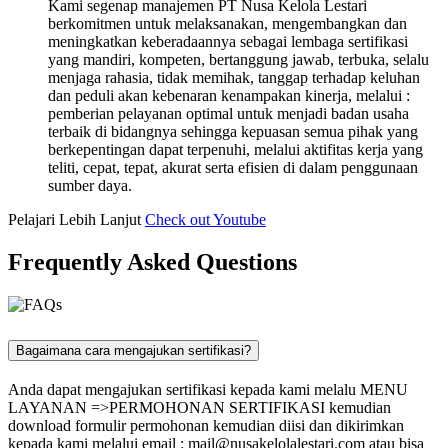
Kami segenap manajemen PT Nusa Kelola Lestari
berkomitmen untuk melaksanakan, mengembangkan dan
meningkatkan keberadaannya sebagai lembaga sertifikasi
yang mandiri, kompeten, bertanggung jawab, terbuka, selalu
menjaga rahasia, tidak memihak, tanggap terhadap keluhan
dan peduli akan kebenaran kenampakan kinerja, melalui :
pemberian pelayanan optimal untuk menjadi badan usaha
terbaik di bidangnya sehingga kepuasan semua pihak yang
berkepentingan dapat terpenuhi, melalui aktifitas kerja yang
teliti, cepat, tepat, akurat serta efisien di dalam penggunaan
sumber daya.
Pelajari Lebih Lanjut
Check out Youtube
Frequently Asked Questions
Bagaimana cara mengajukan sertifikasi?
Anda dapat mengajukan sertifikasi kepada kami melalu MENU
LAYANAN =>PERMOHONAN SERTIFIKASI kemudian
download formulir permohonan kemudian diisi dan dikirimkan
kepada kami melalui email :
mail@nusakelolalestari.com
atau bisa