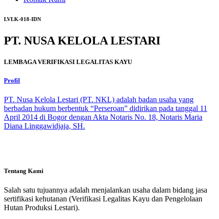
LVLK-018-IDN
PT. NUSA KELOLA LESTARI
LEMBAGA VERIFIKASI LEGALITAS KAYU
Profil
PT. Nusa Kelola Lestari (PT. NKL) adalah badan usaha yang
berbadan hukum berbentuk “Perseroan” didirikan pada tanggal 11
April 2014 di Bogor dengan Akta Notaris No. 18, Notaris Maria
Diana Linggawidjaja, SH.
Tentang Kami
Salah satu tujuannya adalah menjalankan usaha dalam bidang jasa
sertifikasi kehutanan (Verifikasi Legalitas Kayu dan Pengelolaan
Hutan Produksi Lestari).